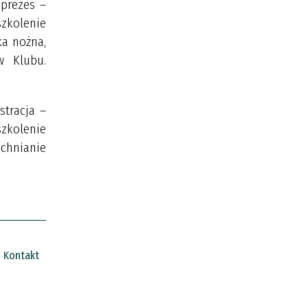
 prezes –
szkolenie
ka nożna,
w Klubu.
stracja –
szkolenie
echnianie
Kontakt