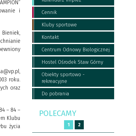
HAMPION”
owanie i
Cennik
Kluby sportowe
 Bieniek,
Kontakt
echnianie
apewniony
Centrum Odnowy Biologicznej
Hostel Ośrodek Staw Górny
da@vp.pl,
Obiekty sportowo -
003 roku.
rekreacyjne
łych oraz
Do pobrania
384 – 84 –
POLECAMY
lem Klubu
1
2
ybu życia