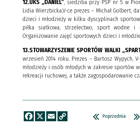
12.UKS „DANIEL”
, siedziba przy PSP nr 5 w Pio
Lidia Wierzbicka,V-ce prezes – Michał Golbert, da
dzieci i młodzieży w kilku dyscyplinach sportowy
piłka siatkowa, strzelectwo, sport wodne i
Organizowanie zajęć sportowych dzieci i młodzie
13.STOWARZYSZENIE SPORTÓW WALKI „SPART
wrzesień 2014 roku. Prezes – Bartosz Wypych, V
młodzieży i osób młodych w zakresie sportów w
rekreacji ruchowej, a także zagospodarowanie c
Poprzednia