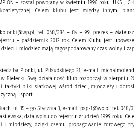
AMPION – został powołany w kwietniu 1996 roku. UKS „ C
koatletycznej. Celem Klubu jest: między innymi plan
rlikpionki@wp.pl, tel. 048/384 – 84 – 99, prezes – Mateusz
rejestru – październik 2012 rok. Celem Klubu jest upowsz
iom dzieci i młodzież mają zagospodarowany czas wolny i z
siedziba Pionki, ul. Piłsudskiego 21, e-mail: michalmolen
w Bielecki. Swą działalność Klub rozpoczął w sierpniu 2
i taktyki piłki siatkowej wśród dzieci, młodzieży i doros
zyczną i sport.
kach, ul. 15 – go Stycznia 3, e-mail: psp-1@wp.pl, tel. 048/
asilewska, data wpisu do rejestru: grudzień 1999 roku. Ce
ci i młodzieży, dzięki czemu propagowanie zdrowego tr