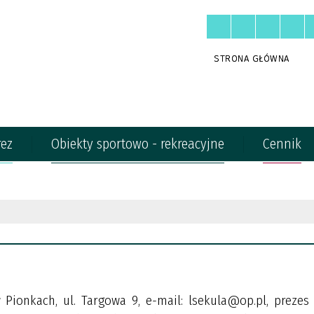
STRONA GŁÓWNA
rez
Obiekty sportowo - rekreacyjne
Cennik
 Pionkach, ul. Targowa 9, e-mail: lsekula@op.pl, prezes