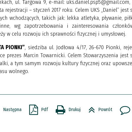
nkach, ul. Targowa 9, e-mail: uks.daniel.psp5@gmail.com,
ta rejestracji – styczeń 2017 roku. Celem UKS „Daniel” jest 
ch wchodzących, takich jak: lekka atletyka, pływanie, pił
 inne, wg zapotrzebowania i zainteresowania członkó
ży w celu rozwoju ich sprawności fizycznej i umysłowej.
A PIONKI”
, siedziba ul. Jodłowa 4/17, 26-670 Pionki, reje
-ce prezes Marcin Towarnicki. Celem Stowarzyszenia jest 
alki, a tym samym rozwoju kultury fizycznej oraz upowsz
zasu wolnego.
Następna
Pdf
Drukuj
Powrót