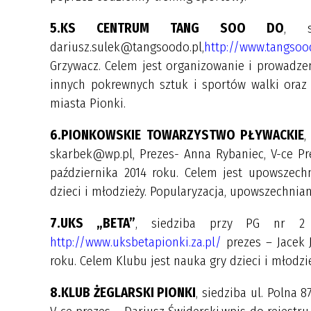
5.KS CENTRUM TANG SOO DO
, s
dariusz.sulek@tangsoodo.pl,
http://www.tangso
Grzywacz. Celem jest organizowanie i prowadze
innych pokrewnych sztuk i sportów walki oraz k
miasta Pionki.
6.PIONKOWSKIE TOWARZYSTWO PŁYWACKIE
,
skarbek@wp.pl, Prezes- Anna Rybaniec, V-ce Pre
października 2014 roku. Celem jest upowszech
dzieci i młodzieży. Popularyzacja, upowszechnian
7.UKS „BETA”
, siedziba przy PG nr 2 w
http://www.uksbetapionki.za.pl/
prezes – Jacek J
roku. Celem Klubu jest nauka gry dzieci i młodzi
8.KLUB ŻEGLARSKI PIONKI
, siedziba ul. Polna 