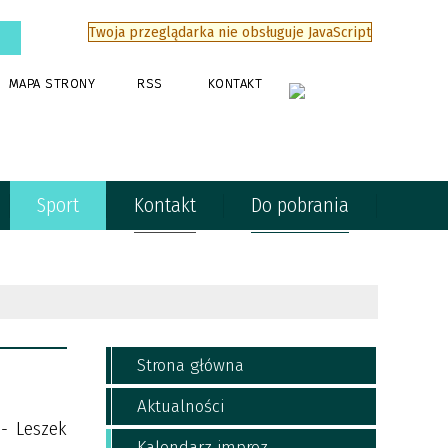
Twoja przeglądarka nie obsługuje JavaScript
MAPA STRONY
RSS
KONTAKT
Sport
Kontakt
Do pobrania
Strona główna
Aktualności
 - Leszek
Kalendarz imprez