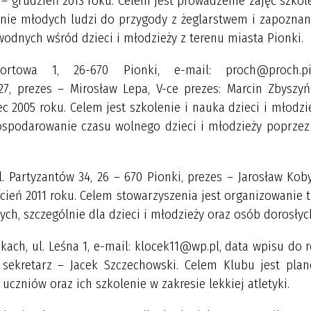
u – grudzień 2013 roku. Celem jest prowadzenie zajęć szko
cenie młodych ludzi do przygody z żeglarstwem i zapoznan
odnych wśród dzieci i młodzieży z terenu miasta Pionki.
ortowa 1, 26-670 Pionki, e-mail: proch@proch.pio
27, prezes – Mirosław Lepa, V-ce prezes: Marcin Zbyszyń
iec 2005 roku. Celem jest szkolenie i nauka dzieci i młodzi
ospodarowanie czasu wolnego dzieci i młodzieży poprzez
l. Partyzantów 34, 26 – 670 Pionki, prezes – Jarosław Koby
ecień 2011 roku. Celem stowarzyszenia jest organizowanie 
ch, szczególnie dla dzieci i młodzieży oraz osób dorosłyc
nkach, ul. Leśna 1, e-mail: klocek11@wp.pl, data wpisu do r
 sekretarz – Jacek Szczechowski. Celem Klubu jest plan
czniów oraz ich szkolenie w zakresie lekkiej atletyki.