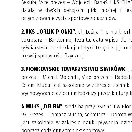
Sekuła, V-ce prezes – Wojciech Banaś. UKS CH
Miejska Hala Sportowa
działa w dwóch sekcjach: piłki nożnej i lek
Stadion Miejski
organizowanie życia sportowego uczniów.
Boisko "Orlik 2012"
2.UKS „ORLIK PIONKI”
, ul. Leśna 1, e-mail: o
Lodowisko "Biały Orlik"
sekretarz – Bartłomiej Jezuita, data wpisu do 
Tężnie solankowe
łyżwiarstwa oraz lekkiej atletyki. Dzięki zajęc
rozwój sprawności fizycznej.
HARMONOGRAMY ZAJĘĆ
3.PIONKOWSKIE TOWARZYSTWO SIATKÓWKI
, 
prezes – Michał Molenda, V-ce prezes – Radosła
Celem Klubu jest szkolenie w zakresie techniki 
wychowywanie dzieci i młodzieży przez kulturę fi
4.MUKS ,,DELFIN”
, siedziba przy PSP nr 1 w Pion
95. Prezes – Tomasz Mucha, sekretarz – Dorota W
jest szkolenie w zakresie nauki pływania dzie
poprzez codzienny trening sportowy.