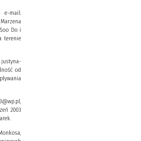
-mail:
 Marzena
 Soo Do i
a terenie
 justyna-
alność od
pływania
@wp.pl,
czeń 2003
arek.
 Monkosa,