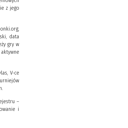
leniowych
ie z jego
nki.org,
ski, data
eży gry w
 aktywne
las, V-ce
turniejów
h.
ejestru –
owanie i