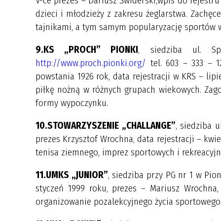
V-ce prezes – Dariusz Świderski,wpis do rejestr
dzieci i młodzieży z zakresu żeglarstwa. Zachę
tajnikami, a tym samym popularyzację sportów w
9.KS „PROCH” PIONKI
, siedziba ul. Sp
http://www.proch.pionki.org/
tel. 603 – 333 – 1
powstania 1926 rok, data rejestracji w KRS – lip
piłkę nożną w różnych grupach wiekowych. Zag
formy wypoczynku.
10.STOWARZYSZENIE „CHALLANGE”
, siedziba u
prezes Krzysztof Wrochna, data rejestracji – kwi
tenisa ziemnego, imprez sportowych i rekreacyjny
11.UMKS „JUNIOR”
, siedziba przy PG nr 1 w Pio
styczeń 1999 roku, prezes – Mariusz Wrochna,
organizowanie pozalekcyjnego życia sportowego u