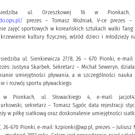
iedziba ul. Orzeszkowej 16 w Pionkach, e
odo.ops.pl/
prezes – Tomasz Woźniak, V-ce prezes –
nie zajęć sportowych w koreańskich sztukach walki Tang
rzewienie kultury fizycznej, wśród dzieci i młodzieży n
 siedziba ul. Sienkiewicza 27/8, 26 – 670 Pionki, e-mail:
zes: Justyna Skarbek, Sekretarz – Michał Seweryn, dział
nianie umiejętności pływania, a w szczególności nauka 
ie i rozwój sportu pływackiego.
 Pionkach, ul. Słowackiego 4, e-mail: jacjot43
urkowski, sekretarz – Tomasz Sąpór, data rejestracji sty
eży w piłkę siatkową oraz doskonalenie umiejętności siatk
87, 26-670 Pionki, e-mail: kzpionki@wp.pl, prezes – Juliusz