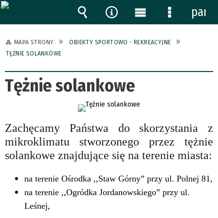
pane
Wyszukiwarka
Narzędzia
Menu
Menu
główne
szczegóło
MAPA STRONY
OBIEKTY SPORTOWO - REKREACYJNE
TĘŻNIE SOLANKOWE
Tężnie solankowe
Zachęcamy Państwa do skorzystania z
mikroklimatu stworzonego przez tężnie
solankowe znajdujące się na terenie miasta:
na terenie Ośrodka ,,Staw Górny” przy ul. Polnej 81,
na terenie ,,Ogródka Jordanowskiego” przy ul.
Leśnej,